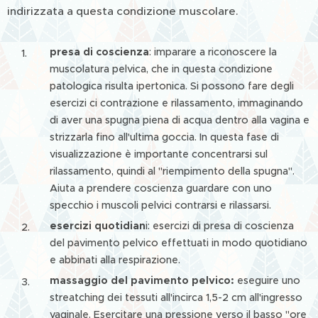
indirizzata a questa condizione muscolare.
presa di coscienza
: imparare a riconoscere la
muscolatura pelvica, che in questa condizione
patologica risulta ipertonica. Si possono fare degli
esercizi ci contrazione e rilassamento, immaginando
di aver una spugna piena di acqua dentro alla vagina e
strizzarla fino all'ultima goccia. In questa fase di
visualizzazione è importante concentrarsi sul
rilassamento, quindi al "riempimento della spugna".
Aiuta a prendere coscienza guardare con uno
specchio i muscoli pelvici contrarsi e rilassarsi.
esercizi quotidian
i: esercizi di presa di coscienza
del pavimento pelvico effettuati in modo quotidiano
e abbinati alla respirazione.
massaggio del pavimento pelvico:
eseguire uno
streatching dei tessuti all'incirca 1,5-2 cm all'ingresso
vaginale. Esercitare una pressione verso il basso "ore