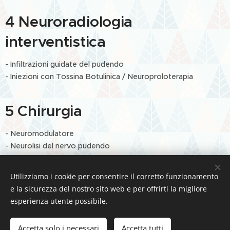
4 Neuroradiologia
interventistica
- Infiltrazioni guidate del pudendo
- Iniezioni con Tossina Botulinica / Neuroproloterapia
5 Chirurgia
- Neuromodulatore
- Neurolisi del nervo pudendo
- Decompressione nervo pudendo
Utilizziamo i cookie per consentire il corretto funzionamento
e la sicurezza del nostro sito web e per offrirti la migliore
esperienza utente possibile.
Accetta solo i necessari
Accetta tutti