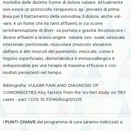
morbilità delle distinte forme di dolore vulvare. Attualmente
non esiste un protocollo terapeutico ap- provato di prima
linea per il trattamento della vulvodinia. Il dolore, anche vul-
vare, è un fiume che ha tanti affluenti, in cui scorre
un'infiammazione di diver- sa portata e gravità. Riconoscere i
diversi affluenti e la loro origine vulvare, ses- suale, vescicale,
intestinale, peritoneale, muscolare (muscolo elevatore
dell'ano e altri muscoli del pavimento vescicale, come il
trigono superficiale), dismetabolica e immunoallergica è
indispensabile per una terapia di massima efficacia e con
risultati persistenti nel tempo.
Bibliografia: VULVAR PAIN AND DIAGNOSIS OF
COMORBIDITIES Key factors from the Vu-Net study on 1183
cases - part 1 DOI: 10.53146/lriog120215
I
PUNTI CHIAVE
del programma di cura saranno indirizzati a: