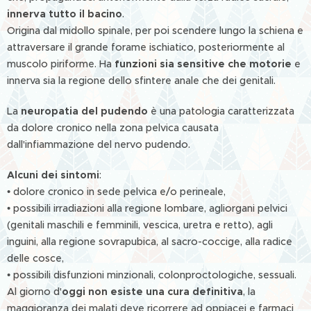
innerva tutto il bacino
.
Origina dal midollo spinale, per poi scendere lungo la schiena e
attraversare il grande forame ischiatico, posteriormente al
muscolo piriforme. Ha
funzioni sia sensitive che motorie
e
innerva sia la regione dello sfintere anale che dei genitali.
La
neuropatia del pudendo
è una patologia caratterizzata
da dolore cronico nella zona pelvica causata
dall'infiammazione del nervo pudendo.
Alcuni dei sintomi
:
• dolore cronico in sede pelvica e/o perineale,
• possibili irradiazioni alla regione lombare, agliorgani pelvici
(genitali maschili e femminili, vescica, uretra e retto), agli
inguini, alla regione sovrapubica, al sacro-coccige, alla radice
delle cosce,
• possibili disfunzioni minzionali, colonproctologiche, sessuali.
Al giorno d'
oggi non esiste una cura definitiva
, la
maggioranza dei malati deve ricorrere ad oppiacei e farmaci