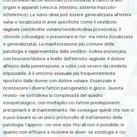
con possibili fattori associati (comorbilità) a carico di altri
organi e apparati (vescica, intestino, sistema muscolo-
scheletrico). La vulvo-dinia può essere generalizzata all'intera
vulva o localizzata in aree specifiche come il vestibolo
vaginale (vestibolite vulvare/vestibolodinia provocata), il
clitoride (clitoralgia) o presentarsi in for- ma mista (localizzata
e generalizzata). La manifestazione più comune della
patologia è rappresentata dalla vestibo- lodinia provocata,
con bruciore/dolore a livello dell'introito vaginale. Il dolore
all'inizio della penetrazione, a volte così severo da renderla
impossibile, è il sintomo sessuale più frequentemente
riportato dalle donne con dolore vulvare. Essenziale è
riconoscere i diversi fattori patogenetici in gioco. Questa
revisio- ne sottolinea la complessità del quadro
eziopatologico, con molteplici co-fattori predisponenti,
precipitanti e di mantenimento. Ne consegue quindi che non ci
si può basare su un unico protocollo di trattamento della
patologia: l'approc- cio one-size-fits-all non è possibile, in
quanto non efficace a risolvere le diver- se eziologie e co-