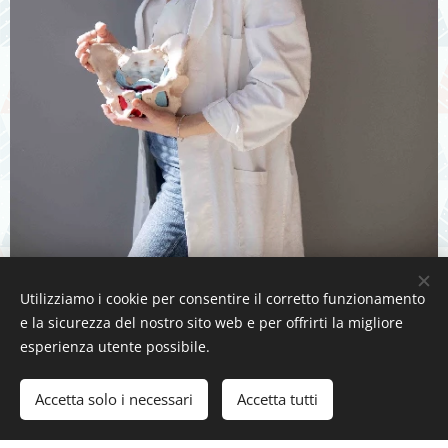
Utilizziamo i cookie per consentire il corretto funzionamento
e la sicurezza del nostro sito web e per offrirti la migliore
esperienza utente possibile.
Accetta solo i necessari
Accetta tutti
Inizia
Crea il tuo sito web gratis!
Creato con
Webnode
Cookies