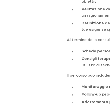
obiettivi.
Valutazione d
un ragionament
Definizione de
tue esigenze s
Al termine della consul
Schede persona
Consigli terape
utilizzo di tec
Il percorso può include
Monitoraggio 
Follow-up pr
Adattamento p