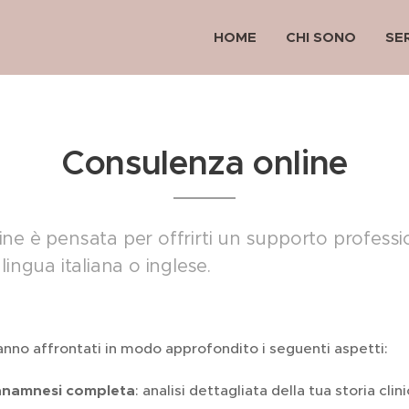
HOME
CHI SONO
SER
Consulenza online
ne è pensata per offrirti un supporto professio
lingua italiana o inglese.
anno affrontati in modo approfondito i seguenti aspetti:
'anamnesi completa
: analisi dettagliata della tua storia clin