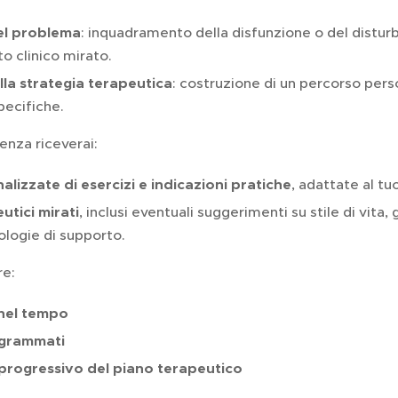
el problema
: inquadramento della disfunzione o del distur
o clinico mirato.
lla strategia terapeutica
: costruzione di un percorso pers
pecifiche.
enza riceverai:
lizzate di esercizi e indicazioni pratiche
, adattate al tu
utici mirati
, inclusi eventuali suggerimenti su stile di vita,
nologie di supporto.
re:
nel tempo
ogrammati
rogressivo del piano terapeutico